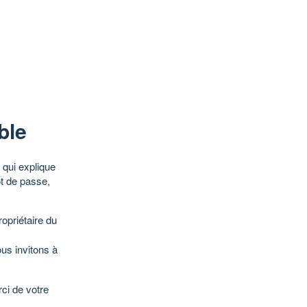
ble
qui explique
ot de passe,
opriétaire du
ous invitons à
ci de votre