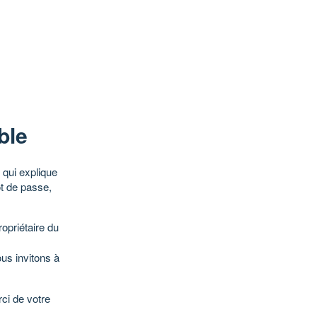
ble
qui explique
ot de passe,
opriétaire du
ous invitons à
ci de votre