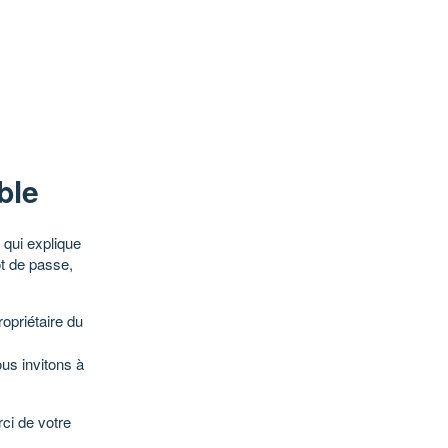
ble
qui explique
ot de passe,
opriétaire du
ous invitons à
ci de votre