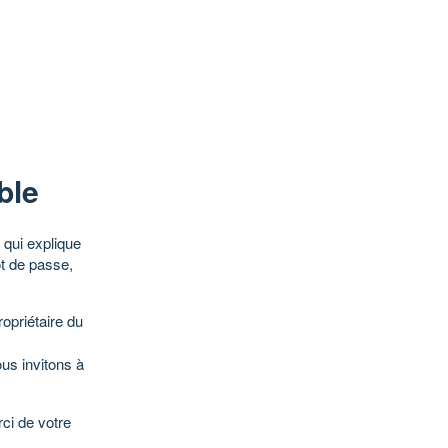
ble
qui explique
ot de passe,
opriétaire du
ous invitons à
ci de votre